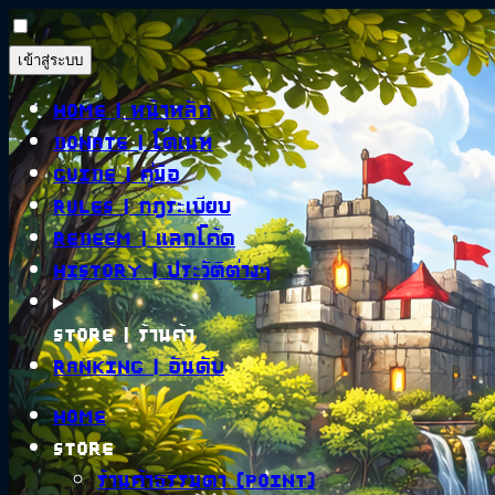
เข้าสู่ระบบ
Home
| หน้าหลัก
Donate
| โดเนท
Guide
| คู่มือ
Rules
| กฎระเบียบ
Redeem
| แลกโค้ด
History
| ประวัติต่างๆ
Store
| ร้านค้า
Ranking
| อันดับ
Home
Store
ร้านค้าธรรมดา (Point)